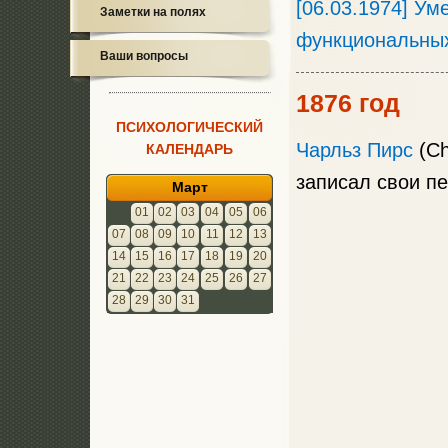
[06.03.1974] Ум
Заметки на полях
функциональны
Ваши вопросы
1876 год
ПСИХОЛОГИЧЕСКИЙ
Чарльз Пирс
(Ch
КАЛЕНДАРЬ
записал свои п
Март
01
02
03
04
05
06
07
08
09
10
11
12
13
14
15
16
17
18
19
20
21
22
23
24
25
26
27
28
29
30
31