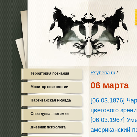
Psyberia.ru
/
Территория познания
06 марта
Монитор психологии
[06.03.1876] Ч
Партизанская PRавда
цветового зрени
Своя душа - потемки
[06.03.1967] Ум
Дневник психолога
американский п