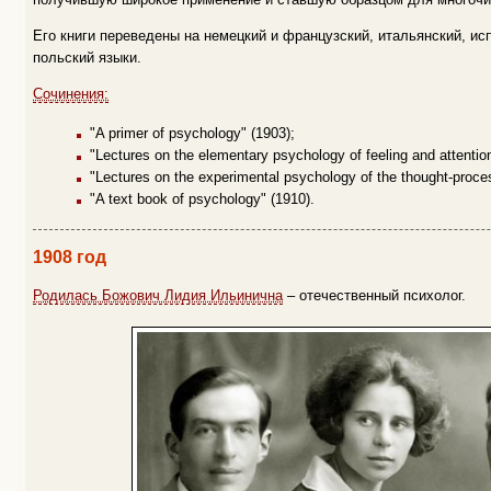
Его книги переведены на немецкий и французский, итальянский, исп
польский языки.
Сочинения:
"A primer of psychology" (1903);
"Lectures on the elementary psychology of feeling and attention
"Lectures on the experimental psychology of the thought-proce
"A text book of psychology" (1910).
1908 год
Родилась Божович Лидия Ильинична
– отечественный психолог.