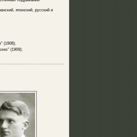
анский, японский, русский и
" (1908);
sses" (1909);