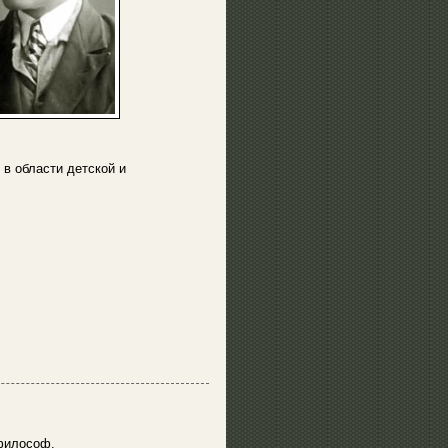
 в области детской и
философ.