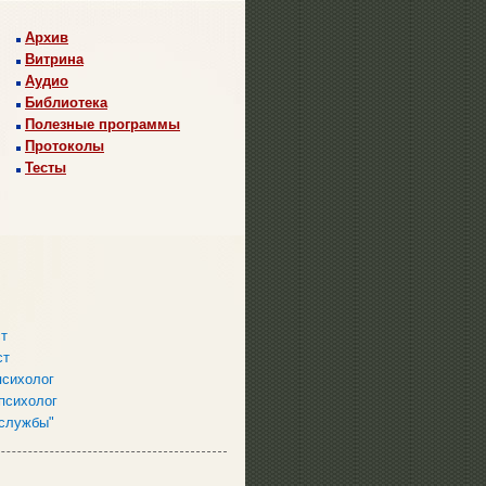
Архив
Витрина
Аудио
Библиотека
Полезные программы
Протоколы
Тесты
ст
ст
психолог
психолог
 службы"