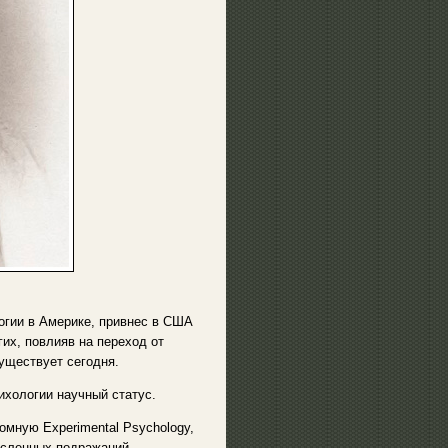
логии в Америке, привнес в США
их, повлияв на переход от
уществует сегодня.
ихологии научный статус.
омную Experimental Psychology,
исленных подражаний.