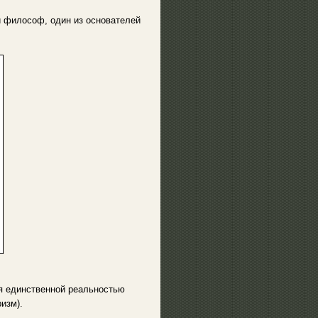
и философ, один из основателей
я единственной реальностью
изм).