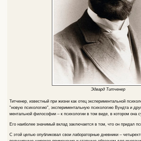
Эдвард Титченер
Титченер, известный при жизни как отец экспериментальной психо
"новую психологию", экспериментальную психологию Вундта и друг
ментальной философии – к психологии в том виде, в котором она с
Его наиболее значимый вклад заключается в том, что он придал пс
С этой целью опубликовал свои лабораторные дневники – четырехт
получившую широкое применение и ставшую образцом для многоч