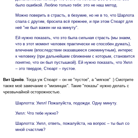
было ошибкой. Люблю только тебя: это не наш метод.
Можно поверить в страсть, в безумие, но не в то, что Шарлота
спала с другим, бросила всё прежнее, и при этом Стюарт для
неё "не был важен ни на минуту".
Ей нужно показать, что это была сильная страсть (мы знаем,
что в этот момент человек практически не способен думать),
влечение (впоследствии оказавшееся сиюминутным), интерес
к человеку (при дальнейшем сближении с которым, становится
понятно, что он был пустышкой). Ей нужно показать, что Уилл
– это твердое, Стюарт – пустое.
Вит Ценёв
. Тогда уж Стюарт – он не "пустое", а "мягкое" :) Смотрите
также моё замечание о "мизинцах". Такие "показы" нужно делать с
чрезвычайной осторожностью.
Шарлотта: Уилл! Пожалуйста, подожди. Одну минуту.
Уилл: Что тебе нужно?
Шарлотта: Уилл, ответь, пожалуйста, на вопрос – ты был со
мной счастлив?