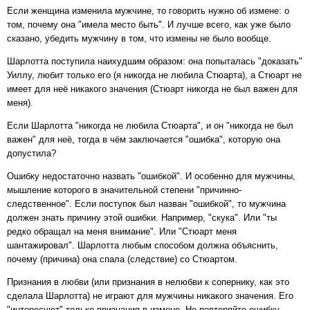
Если женщина изменила мужчине, то говорить нужно об измене: о
том, почему она "имела место быть". И лучше всего, как уже было
сказано, убедить мужчину в том, что измены не было вообще.
Шарлотта поступила наихудшим образом: она попыталась "доказать"
Уиллу, любит только его (я никогда не любила Стюарта), а Стюарт не
имеет для неё никакого значения (Стюарт никогда не был важен для
меня).
Если Шарлотта "никогда не любила Стюарта", и он "никогда не был
важен" для неё, тогда в чём заключается "ошибка", которую она
допустила?
Ошибку недостаточно назвать "ошибкой". И особенно для мужчины,
мышление которого в значительной степени "причинно-
следственное". Если поступок был назван "ошибкой", то мужчина
должен знать причину этой ошибки. Например, "скука". Или "ты
редко обращал на меня внимание". Или "Стюарт меня
шантажировал". Шарлотта любым способом должна объяснить,
почему (причина) она спала (следствие) со Стюартом.
Признания в любви (или признания в нелюбви к сопернику, как это
сделала Шарлотта) не играют для мужчины никакого значения. Его
"интересуют" только признания в измене. Не повторяйте ошибку