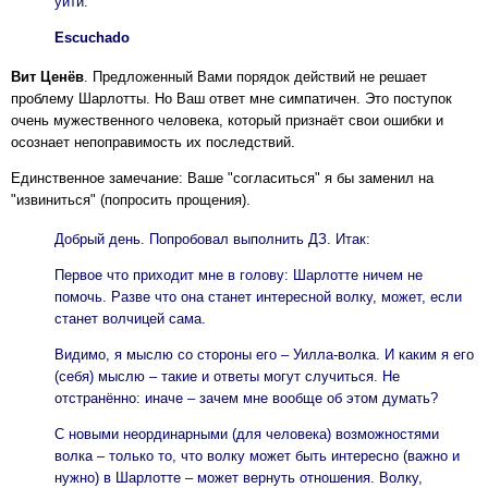
уйти.
Escuchado
Вит Ценёв
. Предложенный Вами порядок действий не решает
проблему Шарлотты. Но Ваш ответ мне симпатичен. Это поступок
очень мужественного человека, который признаёт свои ошибки и
осознает непоправимость их последствий.
Единственное замечание: Ваше "согласиться" я бы заменил на
"извиниться" (попросить прощения).
Добрый день. Попробовал выполнить ДЗ. Итак:
Первое что приходит мне в голову: Шарлотте ничем не
помочь. Разве что она станет интересной волку, может, если
станет волчицей сама.
Видимо, я мыслю со стороны его – Уилла-волка. И каким я его
(себя) мыслю – такие и ответы могут случиться. Не
отстранённо: иначе – зачем мне вообще об этом думать?
С новыми неординарными (для человека) возможностями
волка – только то, что волку может быть интересно (важно и
нужно) в Шарлотте – может вернуть отношения. Волку,