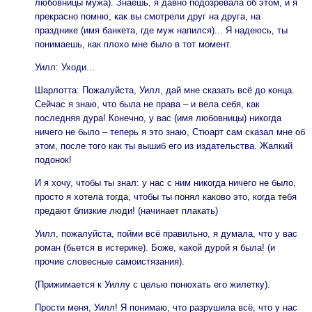
любовницы мужа). Знаешь, я давно подозревала об этом, и я
прекрасно помню, как вы смотрели друг на друга, на
празднике (имя банкета, где муж напился)... Я надеюсь, ты
понимаешь, как плохо мне было в тот момент.
Уилл: Уходи...
Шарлотта: Пожалуйста, Уилл, дай мне сказать всё до конца.
Сейчас я знаю, что была не права – и вела себя, как
последняя дура! Конечно, у вас (имя любовницы) никогда
ничего не было – теперь я это знаю, Стюарт сам сказал мне об
этом, после того как ты вышиб его из издательства. Жалкий
подонок!
И я хочу, чтобы ты знал: у нас с ним никогда ничего не было,
просто я хотела тогда, чтобы ты понял каково это, когда тебя
предают близкие люди! (начинает плакать)
Уилл, пожалуйста, пойми всё правильно, я думала, что у вас
роман (бьется в истерике). Боже, какой дурой я была! (и
прочие словесные самоистязания).
(Прижимается к Уиллу с целью понюхать его жилетку).
Прости меня, Уилл! Я понимаю, что разрушила всё, что у нас