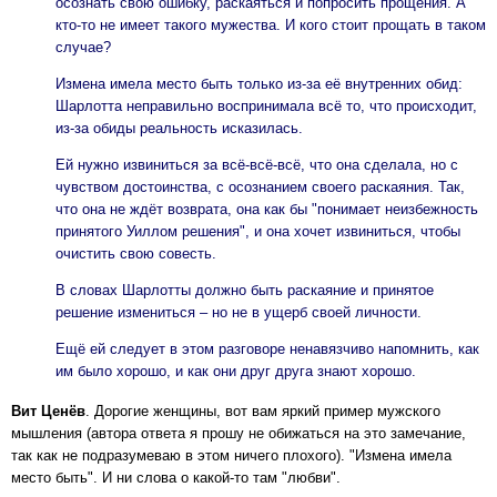
осознать свою ошибку, раскаяться и попросить прощения. А
кто-то не имеет такого мужества. И кого стоит прощать в таком
случае?
Измена имела место быть только из-за её внутренних обид:
Шарлотта неправильно воспринимала всё то, что происходит,
из-за обиды реальность исказилась.
Ей нужно извиниться за всё-всё-всё, что она сделала, но с
чувством достоинства, с осознанием своего раскаяния. Так,
что она не ждёт возврата, она как бы "понимает неизбежность
принятого Уиллом решения", и она хочет извиниться, чтобы
очистить свою совесть.
В словах Шарлотты должно быть раскаяние и принятое
решение измениться – но не в ущерб своей личности.
Ещё ей следует в этом разговоре ненавязчиво напомнить, как
им было хорошо, и как они друг друга знают хорошо.
Вит Ценёв
. Дорогие женщины, вот вам яркий пример мужского
мышления (автора ответа я прошу не обижаться на это замечание,
так как не подразумеваю в этом ничего плохого). "Измена имела
место быть". И ни слова о какой-то там "любви".