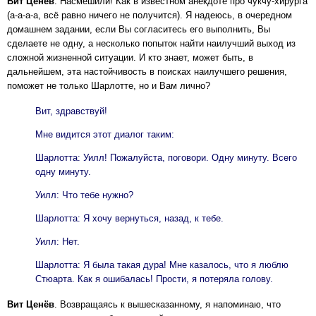
Вит Ценёв
. Насмешили! Как в известном анекдоте про чукчу-хирурга
(а-а-а-а, всё равно ничего не получится). Я надеюсь, в очередном
домашнем задании, если Вы согласитесь его выполнить, Вы
сделаете не одну, а несколько попыток найти наилучший выход из
сложной жизненной ситуации. И кто знает, может быть, в
дальнейшем, эта настойчивость в поисках наилучшего решения,
поможет не только Шарлотте, но и Вам лично?
Вит, здравствуй!
Мне видится этот диалог таким:
Шарлотта: Уилл! Пожалуйста, поговори. Одну минуту. Всего
одну минуту.
Уилл: Что тебе нужно?
Шарлотта: Я хочу вернуться, назад, к тебе.
Уилл: Нет.
Шарлотта: Я была такая дура! Мне казалось, что я люблю
Стюарта. Как я ошибалась! Прости, я потеряла голову.
Вит Ценёв
. Возвращаясь к вышесказанному, я напоминаю, что