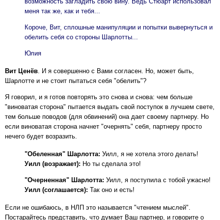
возможность загладить свою вину. Ведь Стюарт использовал
меня так же, как и тебя...
Короче, Вит, сплошные манипуляции и попытки вывернуться и
обелить себя со стороны Шарлотты...
Юлия
Вит Ценёв
. И я совершенно с Вами согласен. Но, может быть,
Шарлотте и не стоит пытаться себя "обелить"?
Я говорил, и я готов повторять это снова и снова: чем больше
"виноватая сторона" пытается выдать свой поступок в лучшем свете,
тем больше поводов (для обвинений) она дает своему партнеру. Но
если виноватая сторона начнет "очернять" себя, партнеру просто
нечего будет возразить.
"Обеленная" Шарлотта:
Уилл, я не хотела этого делать!
Уилл (возражает):
Но ты сделала это!
"Очерненная" Шарлотта:
Уилл, я поступила с тобой ужасно!
Уилл (соглашается):
Так оно и есть!
Если не ошибаюсь, в НЛП это называется "чтением мыслей".
Постарайтесь представить, что думает Ваш партнер, и говорите о