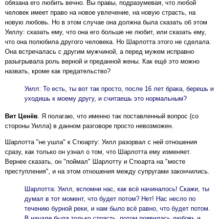
обязана его любить вечно. Вы правы, подразумевая, что любой
человек имеет право на новое увлечение, на новую страсть, на
новую любовь. Но в этом случае она должна была сказать об этом
Уиллу: сказать ему, что она его больше не любит, или сказать ему,
что она полюбила другого человека. Но Шарлотта этого не сделала.
Она встречалась с другим мужчиной, а перед мужем исправно
разыгрывала роль верной и преданной жены. Как ещё это можно
назвать, кроме как предательство?
Уилл: То есть, ты вот так просто, после 16 лет брака, берешь и
уходишь к моему другу, и считаешь это нормальным?
Вит Ценёв
. Я полагаю, что именно так поставленный вопрос (со
стороны Уилла) в данном разговоре просто невозможен.
Шарлотта "не ушла" к Стюарту: Уилл разорвал с ней отношения
сразу, как только он узнал о том, что Шарлотта ему изменяет.
Вернее сказать, он "поймал" Шарлотту и Стюарта на "месте
преступления", и на этом отношения между супругами закончились.
Шарлотта: Уилл, вспомни нас, как всё начиналось! Скажи, ты
думал в тот момент, что будет потом? Нет! Нас несло по
течению бурной реки, и нам было всё равно, что будет потом.
В начале была только страсть, потом появилась любовь и