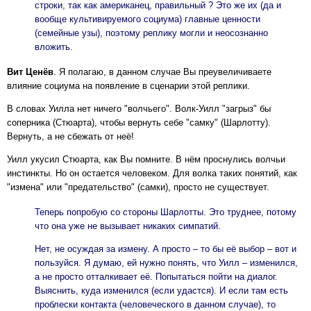
строки, так как американец, правильный ? Это же их (да и
вообще культивируемого социума) главные ценности
(семейные узы), поэтому реплику могли и неосознанно
вложить.
Вит Ценёв
. Я полагаю, в данном случае Вы преувеличиваете
влияние социума на появление в сценарии этой реплики.
В словах Уилла нет ничего "волчьего". Волк-Уилл "загрыз" бы
соперника (Стюарта), чтобы вернуть себе "самку" (Шарлотту).
Вернуть, а не сбежать от неё!
Уилл укусил Стюарта, как Вы помните. В нём проснулись волчьи
инстинкты. Но он остается человеком. Для волка таких понятий, как
"измена" или "предательство" (самки), просто не существует.
Теперь попробую со стороны Шарлотты. Это труднее, потому
что она уже не вызывает никаких симпатий.
Нет, не осуждая за измену. А просто – то бы её выбор – вот и
пользуйся. Я думаю, ей нужно понять, что Уилл – изменился,
а не просто отталкивает её. Попытаться пойти на диалог.
Выяснить, куда изменился (если удастся). И если там есть
проблески контакта (человеческого в данном случае), то