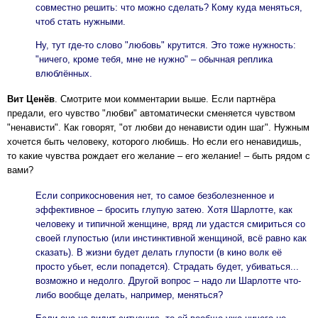
совместно решить: что можно сделать? Кому куда меняться,
чтоб стать нужными.
Ну, тут где-то слово "любовь" крутится. Это тоже нужность:
"ничего, кроме тебя, мне не нужно" – обычная реплика
влюблённых.
Вит Ценёв
. Смотрите мои комментарии выше. Если партнёра
предали, его чувство "любви" автоматически сменяется чувством
"ненависти". Как говорят, "от любви до ненависти один шаг". Нужным
хочется быть человеку, которого любишь. Но если его ненавидишь,
то какие чувства рождает его желание – его желание! – быть рядом с
вами?
Если соприкосновения нет, то самое безболезненное и
эффективное – бросить глупую затею. Хотя Шарлотте, как
человеку и типичной женщине, вряд ли удастся смириться со
своей глупостью (или инстинктивной женщиной, всё равно как
сказать). В жизни будет делать глупости (в кино волк её
просто убьет, если попадется). Страдать будет, убиваться...
возможно и недолго. Другой вопрос – надо ли Шарлотте что-
либо вообще делать, например, меняться?