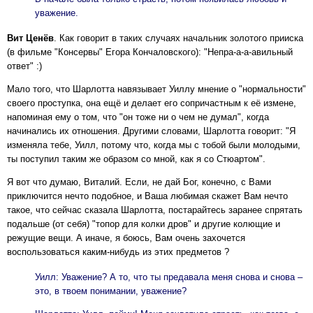
уважение.
Вит Ценёв
. Как говорит в таких случаях начальник золотого прииска
(в фильме "Консервы" Егора Кончаловского): "Непра-а-а-авильный
ответ" :)
Мало того, что Шарлотта навязывает Уиллу мнение о "нормальности"
своего проступка, она ещё и делает его сопричастным к её измене,
напоминая ему о том, что "он тоже ни о чем не думал", когда
начинались их отношения. Другими словами, Шарлотта говорит: "Я
изменяла тебе, Уилл, потому что, когда мы с тобой были молодыми,
ты поступил таким же образом со мной, как я со Стюартом".
Я вот что думаю, Виталий. Если, не дай Бог, конечно, с Вами
приключится нечто подобное, и Ваша любимая скажет Вам нечто
такое, что сейчас сказала Шарлотта, постарайтесь заранее спрятать
подальше (от себя) "топор для колки дров" и другие колющие и
режущие вещи. А иначе, я боюсь, Вам очень захочется
воспользоваться каким-нибудь из этих предметов ?
Уилл: Уважение? А то, что ты предавала меня снова и снова –
это, в твоем понимании, уважение?