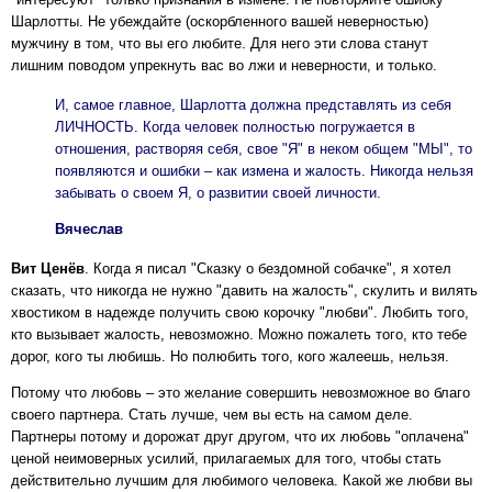
Шарлотты. Не убеждайте (оскорбленного вашей неверностью)
мужчину в том, что вы его любите. Для него эти слова станут
лишним поводом упрекнуть вас во лжи и неверности, и только.
И, самое главное, Шарлотта должна представлять из себя
ЛИЧНОСТЬ. Когда человек полностью погружается в
отношения, растворяя себя, свое "Я" в неком общем "МЫ", то
появляются и ошибки – как измена и жалость. Никогда нельзя
забывать о своем Я, о развитии своей личности.
Вячеслав
Вит Ценёв
. Когда я писал "Сказку о бездомной собачке", я хотел
сказать, что никогда не нужно "давить на жалость", скулить и вилять
хвостиком в надежде получить свою корочку "любви". Любить того,
кто вызывает жалость, невозможно. Можно пожалеть того, кто тебе
дорог, кого ты любишь. Но полюбить того, кого жалеешь, нельзя.
Потому что любовь – это желание совершить невозможное во благо
своего партнера. Стать лучше, чем вы есть на самом деле.
Партнеры потому и дорожат друг другом, что их любовь "оплачена"
ценой неимоверных усилий, прилагаемых для того, чтобы стать
действительно лучшим для любимого человека. Какой же любви вы