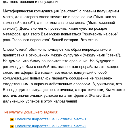
долженствования и понуждения.
Метафорическая коммуникация "работает" с правым полушарием
мозга, для которого слова звучат не в переносном ("быть как за
каменной стеной"), а в прямом значении слова ("быть каменной
стеной"). Довольно легко проверить, какие чувства рождает
метафора: для этого Вам нужно попытаться "примерить на себе"
роль "главного персонажа" Вашей истории. Это стена.
Слово "стена" обычно используют как образ непреодолимого
препятствия в отношениях между супругами (между нами "стена").
Не думаю, что Уиллу понравится это сравнение. На будущее я
рекомендую Вам с особой тщательностью прорабатывать каждое
слово метафоры. Вы нашли, возможно, наилучший способ
коммуникации: попытались передать сообщение не причинно-
следственным, а образно-действенным способом. А, учитывая, что
Вы подходите к ситуации не тактически, а стратегически, Вы можете
достичь значительных успехов на этом фронте. Желаю Вам
дальнейших успехов в этом направлении!
Результаты домашнего задания:
Помогите Шарлотте! Ваши ответы. Часть 1
Помогите Шарлотте! Ваши ответы. Часть 2