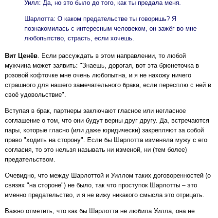
Уилл: Да, но это было до того, как ты предала меня.
Шарлотта: О каком предательстве ты говоришь? Я
познакомилась с интересным человеком, он зажёг во мне
любопытство, страсть, если хочешь.
Вит Ценёв
. Если рассуждать в этом направлении, то любой
мужчина может заявить: "Знаешь, дорогая, вот эта брюнеточка в
розовой кофточке мне очень любопытна, и я не нахожу ничего
страшного для нашего замечательного брака, если пересплю с ней в
своё удовольствие".
Вступая в брак, партнеры заключают гласное или негласное
соглашение о том, что они будут верны друг другу. Да, встречаются
пары, которые гласно (или даже юридически) закрепляют за собой
право "ходить на сторону". Если бы Шарлотта изменяла мужу с его
согласия, то это нельзя называть ни изменой, ни (тем более)
предательством.
Очевидно, что между Шарлоттой и Уиллом таких договоренностей (о
связях "на стороне") не было, так что проступок Шарлотты – это
именно предательство, и я не вижу никакого смысла это отрицать.
Важно отметить, что как бы Шарлотта не любила Уилла, она не