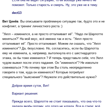
Если она не видит ситуацию, то ей вообще уже ничего не
поможет. Только старость и смерть. Ну, это уже не в тему.
dect13
Вит Ценёв
. Вы описываете проблемную ситуацию так, будто это и не
конфликт, а тренинг личностного роста :)
"Уилл – изменился, а не просто отталкивает её". "Надо ли Шарлотте
меняться?" На мой вкус, всё именно так и есть: "Уилл просто
отталкивает её". Просто отталкивает. Можем ли сказать, что "Уилл
изменился"? Да, безусловно. Но, согласитесь, если бы Шарлотта
ему не изменила, а, например, вытолкнула его с шестнадцатого
этажа, он бы тоже изменился ? И теперь представьте себе, что Уилл
чудом выжил после этого падания. Он "изменился"? Не извольте
сомневаться ? Но почему при этом Вы столь неопределенно
говорите о том, куда он изменился? Которые потребуют
специального "выяснения"? Неужели это действительно нужно?
Доброе время суток, Вит!
Вариант решения:
Прежде всего, Шарлотте не стоит показывать, что она что-то
делала якобы потому, что этого не хотела. Все в стиле: всё