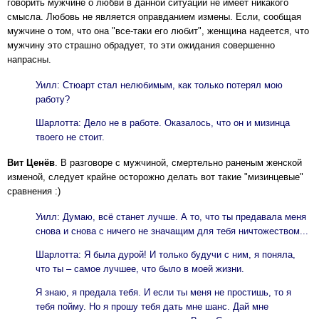
говорить мужчине о любви в данной ситуации не имеет никакого
смысла. Любовь не является оправданием измены. Если, сообщая
мужчине о том, что она "все-таки его любит", женщина надеется, что
мужчину это страшно обрадует, то эти ожидания совершенно
напрасны.
Уилл: Стюарт стал нелюбимым, как только потерял мою
работу?
Шарлотта: Дело не в работе. Оказалось, что он и мизинца
твоего не стоит.
Вит Ценёв
. В разговоре с мужчиной, смертельно раненым женской
изменой, следует крайне осторожно делать вот такие "мизинцевые"
сравнения :)
Уилл: Думаю, всё станет лучше. А то, что ты предавала меня
снова и снова с ничего не значащим для тебя ничтожеством...
Шарлотта: Я была дурой! И только будучи с ним, я поняла,
что ты – самое лучшее, что было в моей жизни.
Я знаю, я предала тебя. И если ты меня не простишь, то я
тебя пойму. Но я прошу тебя дать мне шанс. Дай мне