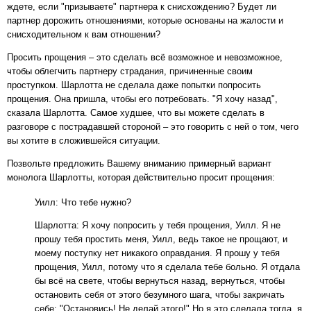
ждете, если "призываете" партнера к снисхождению? Будет ли
партнер дорожить отношениями, которые основаны на жалости и
снисходительном к вам отношении?
Просить прощения – это сделать всё возможное и невозможное,
чтобы облегчить партнеру страдания, причиненные своим
проступком. Шарлотта не сделала даже попытки попросить
прощения. Она пришла, чтобы его потребовать. "Я хочу назад",
сказала Шарлотта. Самое худшее, что вы можете сделать в
разговоре с пострадавшей стороной – это говорить с ней о том, чего
вы хотите в сложившейся ситуации.
Позвольте предложить Вашему вниманию примерный вариант
монолога Шарлотты, которая действительно просит прощения:
Уилл: Что тебе нужно?
Шарлотта: Я хочу попросить у тебя прощения, Уилл. Я не
прошу тебя простить меня, Уилл, ведь такое не прощают, и
моему поступку нет никакого оправдания. Я прошу у тебя
прощения, Уилл, потому что я сделала тебе больно. Я отдала
бы всё на свете, чтобы вернуться назад, вернуться, чтобы
остановить себя от этого безумного шага, чтобы закричать
себе: "Остановись! Не делай этого!" Но я это сделала тогда, я