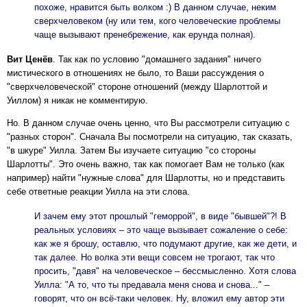
похоже, нравится быть волком :) В данном случае, неким
сверхчеловеком (ну или тем, кого человеческие проблемы
чаще вызывают пренебрежение, как ерунда полная).
Вит Ценёв
. Так как по условию "домашнего задания" ничего
мистического в отношениях не было, то Ваши рассуждения о
"сверхчеловеческой" стороне отношений (между Шарлоттой и
Уиллом) я никак не комментирую.
Но. В данном случае очень ценно, что Вы рассмотрели ситуацию с
"разных сторон". Сначала Вы посмотрели на ситуацию, так сказать,
"в шкуре" Уилла. Затем Вы изучаете ситуацию "со стороны
Шарлотты". Это очень важно, так как помогает Вам не только (как
например) найти "нужные слова" для Шарлотты, но и представить
себе ответные реакции Уилла на эти слова.
И зачем ему этот прошлый "геморрой", в виде "бывшей"?! В
реальных условиях – это чаще вызывает сожаление о себе:
как же я брошу, оставлю, что подумают другие, как же дети, и
так далее. Но волка эти вещи совсем не трогают, так что
просить, "давя" на человеческое – бессмысленно. Хотя слова
Уилла: "А то, что ты предавала меня снова и снова..." –
говорят, что он всё-таки человек. Ну, вложил ему автор эти