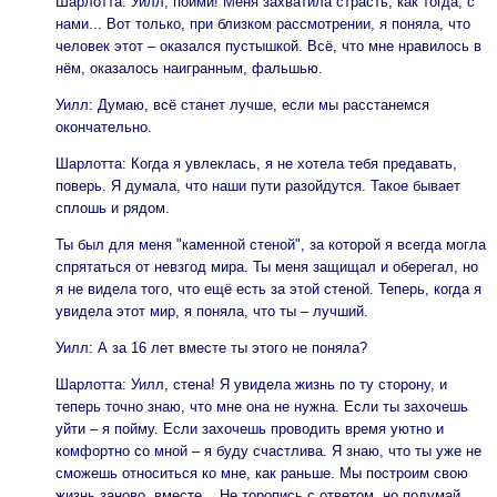
Шарлотта: Уилл, пойми! Меня захватила страсть, как тогда, с
нами... Вот только, при близком рассмотрении, я поняла, что
человек этот – оказался пустышкой. Всё, что мне нравилось в
нём, оказалось наигранным, фальшью.
Уилл: Думаю, всё станет лучше, если мы расстанемся
окончательно.
Шарлотта: Когда я увлеклась, я не хотела тебя предавать,
поверь. Я думала, что наши пути разойдутся. Такое бывает
сплошь и рядом.
Ты был для меня "каменной стеной", за которой я всегда могла
спрятаться от невзгод мира. Ты меня защищал и оберегал, но
я не видела того, что ещё есть за этой стеной. Теперь, когда я
увидела этот мир, я поняла, что ты – лучший.
Уилл: А за 16 лет вместе ты этого не поняла?
Шарлотта: Уилл, стена! Я увидела жизнь по ту сторону, и
теперь точно знаю, что мне она не нужна. Если ты захочешь
уйти – я пойму. Если захочешь проводить время уютно и
комфортно со мной – я буду счастлива. Я знаю, что ты уже не
сможешь относиться ко мне, как раньше. Мы построим свою
жизнь заново, вместе... Не торопись с ответом, но подумай,