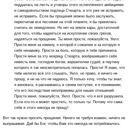
поддалась на лесть и уговоры этого ослеплённого амбициями
и самодовольством подлеца Стюарта, и это уже не исправить,
не исправить. Если бы прощения можно было заслужить,
пересчитав все песчинки на этой планете, я бы принялась
считать их немедленно. Но нет на земле кары, достаточной
для того, чтобы надеяться на искупление своих грехов,
надеяться на прощение. Ты меня прости, пожалуйста, Уилл.
Прости меня за измену, о которой я сожалею и за которую я
себя ненавижу. Прости за боль, которую я тебе причинила.
Прости меня за эту мокрицу Стюарта, вообразившего себя
невесть кем, господом богом, вершителем судеб, в паутину
которого я так неосмотрительно попалась. Прости! Я знаю, что
тебе нелегко всё это слышать, Уилл, но право, я ничего не
прошу, и ни на что не надеюсь. Я только хочу, чтобы ты знал:
я виновата, я раскаиваюсь в своем поступке, и я пониманию,
что его последствия непоправимы для наших отношений.
Прости меня, пожалуйста, Уилл. Прости, что я всё разрушила.
Если кто-то и может простить, то только ты. Потому что сама
себе я этого никогда не прощу!
Вот так нужно просить прощения. Ничего не требуя взамен, ничего не
выпрашивая. Дай бы Бог, чтобы Вам это никогда не потребовалось.