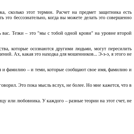
а, сколько этот термин. Расчет на предмет защитника есть
ть это бессознательно, когда вы можете делать это совершенно
ь вас. Тезки – это "мы с тобой одной крови" на уровне второй
ества, которые осознаются другими людьми, могут пересилить
ий. Ах, какая это находка для мошенников... Э-э-э, я этого не
я и фамилию – и теми, которые сообщают свое имя, фамилию и
ворил. Это пока мысль вслух, не более. Но мне кажется, что в
ицу или любовника. У каждого – разные теории на этот счет, не