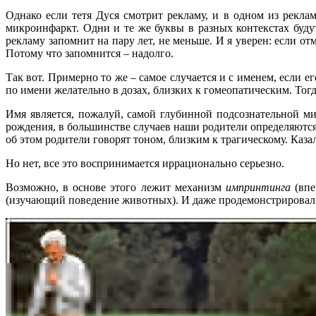
Однако если тетя Дуся смотрит рекламу, и в одном из рекла
микроинфаркт. Одни и те же буквы в разных контекстах будут
рекламу запомнит на пару лет, не меньше. И я уверен: если о
Потому что запомнится – надолго.
Так вот. Примерно то же – самое случается и с именем, если е
по имени желательно в дозах, близких к гомеопатическим. Тог
Имя является, пожалуй, самой глубинной подсознательной ми
рождения, в большинстве случаев наши родители определяются с
об этом родители говорят тоном, близким к трагическому. Казал
Но нет, все это воспринимается иррационально серьезно.
Возможно, в основе этого лежит механизм
импринтинга
(впе
(изучающий поведение животных). И даже продемонстрировал э