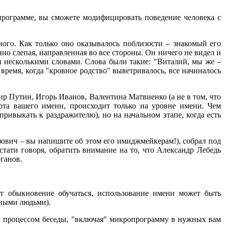
программе, вы сможете модифицировать поведение человека с
ого. Как только оно оказывалось поблизости – знакомый его
о слепая, направленная во все стороны. Он ничего не видел и
ии несколькими словами. Слова были такие: "Виталий, мы же –
 время, когда "кровное родство" выветривалось, все начиналось
ир Путин, Игорь Иванов, Валентина Матвиенко (а не в том, что
орта вашего имени, происходит только на уровне имени. Чем
ривыкать к раздражителю), но на начальном этапе, когда есть
ович – вы напишите об этом его имиджмейкерам!), собрал под
тати говоря, обратить внимание на то, что Александр Лебедь
ганов.
т обыкновение обучаться, использование имени может быть
нными людьми).
м процессом беседы, "включая" микропрограмму в нужных вам