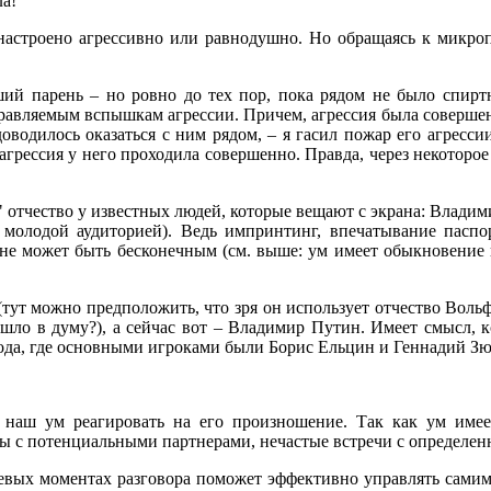
ла!
настроено агрессивно или равнодушно. Но обращаясь к микро
ий парень – но ровно до тех пор, пока рядом не было спиртн
равляемым вспышкам агрессии. Причем, агрессия была совершенн
оводилось оказаться с ним рядом, – я гасил пожар его агресс
 агрессия у него проходила совершенно. Правда, через некоторое
" отчество у известных людей, которые вещают с экрана: Владим
е молодой аудиторией). Ведь импринтинг, впечатывание пасп
 не может быть бесконечным (см. выше: ум имеет обыкновение п
тут можно предположить, что зря он использует отчество Вольф
ло в думу?), а сейчас вот – Владимир Путин. Имеет смысл, кс
да, где основными игроками были Борис Ельцин и Геннадий Зю
 наш ум реагировать на его произношение. Так как ум имее
ры с потенциальными партнерами, нечастые встречи с определе
чевых моментах разговора поможет эффективно управлять сами