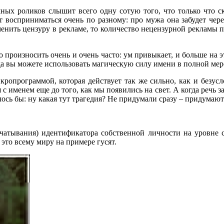
мных роликов слышит всего одну сотую того, что только что ск
 восприниматься очень по разному: про мужа она забудет через
тменить цензуру в рекламе, то количество нецензурной рекламы п
го произносить очень и очень часто: ум привыкает, и больше на э
да вы можете использовать магическую силу имени в полной мер
кропрограммой, которая действует так же сильно, как и безу
 именем еще до того, как мы появились на свет. А когда речь за
ось бы: ну какая тут трагедия? Не придумали сразу – придумают 
чатывания) идентификатора собственной личности на уровне
то всему миру на примере гусят.