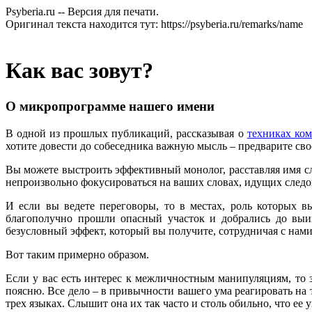
Psyberia.ru -- Версия для печати.
Оригинал текста находится тут: https://psyberia.ru/remarks/name
Как вас зовут?
О микропрограмме нашего имени
В одной из прошлых публикаций, рассказывая о
техниках ко
хотите довести до собеседника важную мысль – предварите сво
Вы можете выстроить эффективный монолог, расставляя имя сл
непроизвольно фокусироваться на ваших словах, идущих следо
И если вы ведете переговоры, то в местах, роль которых в
благополучно прошли опасный участок и добрались до выиг
безусловный эффект, который вы получите, сотрудничая с нами
Вот таким примерно образом.
Если у вас есть интерес к межличностным манипуляциям, то з
поясню. Все дело – в привычности вашего ума реагировать на
трех языках. Слышит она их так часто и столь обильно, что ее 