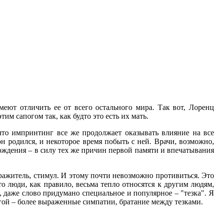
умеют отличить ее от всего остального мира. Так вот, Лоренц
им сапогом так, как будто это есть их мать.
что импринтинг все же продолжает оказывать влияние на все
он родился, и некоторое время побыть с ней. Врачи, возможно,
рождения – в силу тех же причин первой памяти и впечатывания
здражитель, стимул. И этому почти невозможно противиться. Это
о люди, как правило, весьма тепло относятся к другим людям,
е, даже слово придумано специальное и популярное – "тезка". Я
угой – более выраженные симпатии, братание между тезками.