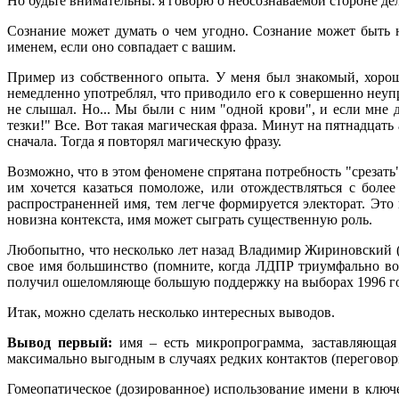
Но будьте внимательны: я говорю о неосознаваемой стороне де
Сознание может думать о чем угодно. Сознание может быть 
именем, если оно совпадает с вашим.
Пример из собственного опыта. У меня был знакомый, хорош
немедленно употреблял, что приводило его к совершенно неуп
не слышал. Но... Мы были с ним "одной крови", и если мне д
тезки!" Все. Вот такая магическая фраза. Минут на пятнадцать
сначала. Тогда я повторял магическую фразу.
Возможно, что в этом феномене спрятана потребность "срезать
им хочется казаться помоложе, или отождествляться с боле
распространенней имя, тем легче формируется электорат. Это
новизна контекста, имя может сыграть существенную роль.
Любопытно, что несколько лет назад Владимир Жириновский (
свое имя большинство (помните, когда ЛДПР триумфально вош
получил ошеломляюще большую поддержку на выборах 1996 го
Итак, можно сделать несколько интересных выводов.
Вывод первый:
имя – есть микропрограмма, заставляющая
максимально выгодным в случаях редких контактов (перегово
Гомеопатическое (дозированное) использование имени в клю