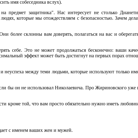
сить имя собеседника вслух).
на предмет защитника". Нас интересует не столько Дианетик
 людях, которые мы отождествляем с безопасностью. Зачем дела
 Они более склонны вам доверять, полагаться на вас и оберегат
верять себе. Это не может продолжаться бесконечно: ваши кач
симальный эффект может быть достигнут на первых порах отношен
и неуспеха между теми людьми, которые используют только им
ли бы он не использовал Николаевича. Про Жириновского уже го
ости кроме той, что вам просто обязательно нужно иметь любовн
ает с именем ваших жен и мужей.