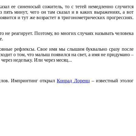
азал ее синеносый сожитель, то с тетей немедленно случится
 пять минут, чего он там сказал и в каких выражениях, а вот
оявится и тут же возрастет в тригонометрических прогрессиях.
то не реагирует. Поэтому, во многих случаях называть человека
е.
словные рефлексы. Свое имя мы слышим буквально сразу после
ходит о том, что малыш появился на свет, а имя не придумано –
через недельку. Или через месяц...
 слов. Импринтинг открыл
Конрад Лоренц
– известный этолог