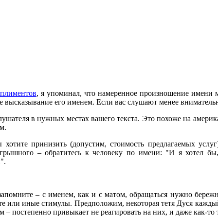
мплиментов
, я упоминал, что намеренное произношение имени 
е высказывание его именем. Если вас слушают менее внимательн
ушателя в нужных местах вашего текста. Это похоже на американ
м.
ы хотите принизить (допустим, стоимость предлагаемых услуг)
рышного – обратитесь к человеку по имени: "И я хотел бы,
".
апомните – с именем, как и с матом, обращаться нужно бережн
 те или иные стимулы. Предположим, некоторая тетя Дуся кажды
ум – постепенно привыкает не реагировать на них, и даже как-то 