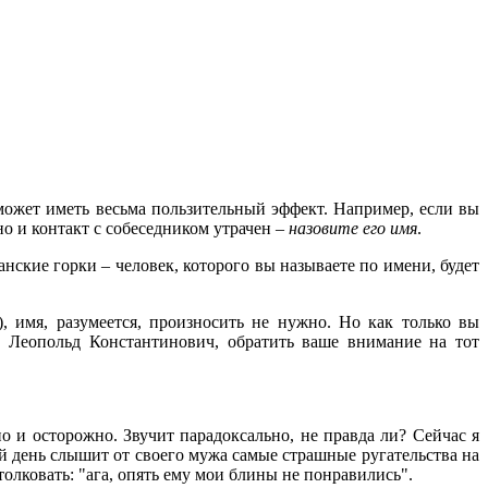
может иметь весьма пользительный эффект. Например, если вы
о и контакт с собеседником утрачен –
назовите его имя
.
ские горки – человек, которого вы называете по имени, будет
, имя, разумеется, произносить не нужно. Но как только вы
 Леопольд Константинович, обратить ваше внимание на тот
о и осторожно. Звучит парадоксально, не правда ли? Сейчас я
й день слышит от своего мужа самые страшные ругательства на
толковать: "ага, опять ему мои блины не понравились".