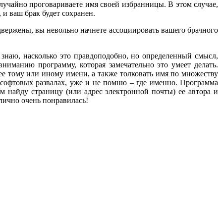
случайно проговариваете имя своей избранницы. В этом случае,
 и ваш брак будет сохранен.
одвержены, вы невольно начнете ассоциировать вашего брачного
 знаю, насколько это правдоподобно, но определенный смысл,
ниманию программу, которая замечательно это умеет делать.
ее тому или иному имени, а также толковать имя по множеству
а софтовых развалах, уже и не помню – где именно. Программа
м найду страницу (или адрес электронной почты) ее автора и
 лично очень понравилась!