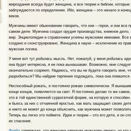
мироздания всегда будет женщина, и все теории и библии, которые
заблуждаются по определению. Ибо, женщина – это начало и конец 
веков.
Мужчины имеют обыкновение говорить, что они – герои, и они все п
самом деле. Мужчина создал орудия производства, книжное дело, 
мир. Энциклопедии и справочники усеяны мужскими именами. Все в 
создано и сконструировано. Женщина в науке – исключение из пра
мужская логика.
У меня вот тут
родилась
мысль. Нет, пожалуй, у меня
родилась
идея
она будет интересна, я ее пока
вынашиваю
. Возможно, мне следуе
окончательно
созреет
. Надеюсь, что вы не будете говорить мне, ч
разродиться
? Мы найдем терпения подождать, пока она
появится 
Неспособный рожать, я постоянно рожаю символически. Я вынашива
конце концов, появляются на свет. Я постоянно делаю то же самое
это в той единственной суррогатной форме, на которую я способе
и бьюсь за них с отчаянной яростью, как мать защищает своих дете
и никто не может до конца объяснить, как мужчина может позволить
Теперь вы легко это поймете. Идеи и теории – это его дети, и он с
их спасения.
Фрейд
утверждал, что женщина завидует мужскому пенису, но кто з