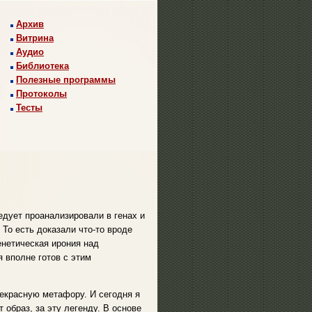
Архив
Витрина
Аудио
Библиотека
Полезные программы
Протоколы
Тесты
едует проанализировали в генах и
То есть доказали что-то вроде
енетическая ирония над
 вполне готов с этим
рекрасную метафору. И сегодня я
 образ, за эту легенду. В основе