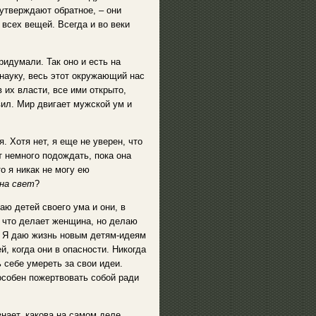
 утверждают обратное, – они
всех вещей. Всегда и во веки
ридумали. Так оно и есть на
науку, весь этот окружающий нас
их власти, все ими открыто,
вил. Мир двигает мужской ум и
. Хотя нет, я еще не уверен, что
т немного подождать, пока она
то я никак не могу ею
на свет
?
ю детей своего ума и они, в
, что делает женщина, но делаю
н. Я даю жизнь новым детям-идеям
й, когда они в опасности. Никогда
 себе умереть за свои идеи.
пособен пожертвовать собой ради
нает, какова на самом деле