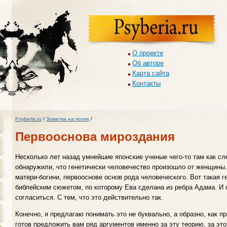
О проекте
Об авторе
Карта сайта
Контакты
Psyberia.ru
/
Заметки на полях
/
Первооснова мироздания
Несколько лет назад умнейшие японские ученые чего-то там как сл
обнаружили, что генетически человечество произошло от женщины. 
матери-богини, первооснове основ рода человеческого. Вот такая г
библейским сюжетом, по которому Ева сделана из ребра Адама. И я
согласиться. С тем, что это действительно так.
Конечно, я предлагаю понимать это не буквально, а образно, как п
готов предложить вам ряд аргументов именно за эту теорию, за этот