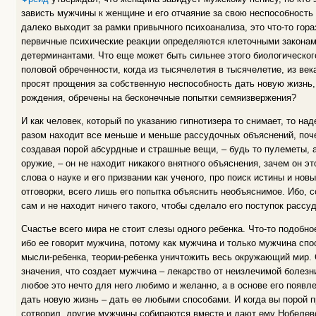
зависть мужчины к женщине и его отчаяние за свою неспособность
далеко выходит за рамки привычного психоанализа, это что-то гора
первичные психические реакции определяются клеточными законам
детерминантами. Что еще может быть сильнее этого биологическог
половой обреченности, когда из тысячелетия в тысячелетие, из века
просят прощения за собственную неспособность дать новую жизнь,
рождения, обречены на бесконечные попытки семяизвержения?
И как человек, который по указанию гипнотизера то снимает, то на
разом находит все меньше и меньше рассудочных объяснений, поче
создавая порой абсурдные и страшные вещи, – будь то пулеметы, 
оружие, – он не находит никакого внятного объяснения, зачем он эт
слова о науке и его призвании как ученого, про поиск истины и нов
отговорки, всего лишь его попытка объяснить необъяснимое. Ибо, с
сам и не находит ничего такого, чтобы сделало его поступок рассу
Счастье всего мира не стоит слезы одного ребенка. Что-то подобно
ибо ее говорит мужчина, потому как мужчина и только мужчина спо
мысли-ребенка, теории-ребенка уничтожить весь окружающий мир. С
значения, что создает мужчина – лекарство от неизлечимой болезн
любое это нечто для него любимо и желанно, а в основе его появл
дать новую жизнь – дать ее любыми способами. И когда вы порой пр
сотворил, другие мужчины собираются вместе и дают ему Нобеле