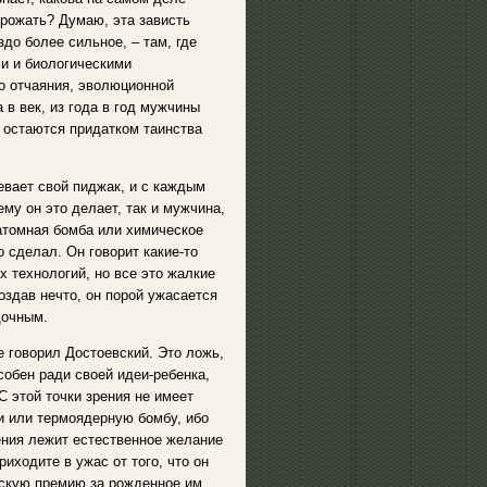
 рожать? Думаю, эта зависть
здо более сильное, – там, где
и и биологическими
о отчаяния, эволюционной
 в век, из года в год мужчины
 остаются придатком таинства
девает свой пиджак, и с каждым
му он это делает, так и мужчина,
атомная бомба или химическое
о сделал. Он говорит какие-то
ых технологий, но все это жалкие
оздав нечто, он порой ужасается
дочным.
е говорил Достоевский. Это ложь,
собен ради своей идеи-ребенка,
 этой точки зрения не имеет
и или термоядерную бомбу, ибо
ения лежит естественное желание
иходите в ужас от того, что он
вскую премию за рожденное им