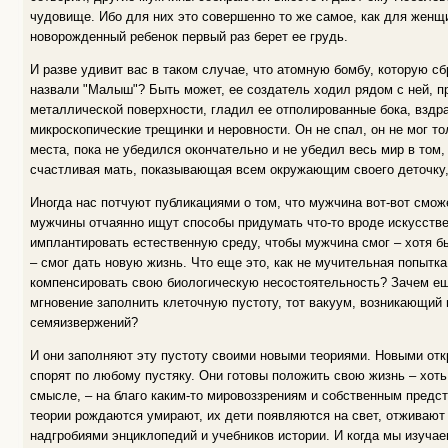
чудовище. Ибо для них это совершенно то же самое, как для женщи
новорожденный ребенок первый раз берет ее грудь.
И разве удивит вас в таком случае, что атомную бомбу, которую с
назвали "Малыш"? Быть может, ее создатель ходил рядом с ней, п
металлической поверхности, гладил ее отполированные бока, вздр
микроскопические трещинки и неровности. Он не спал, он не мог то
места, пока не убедился окончательно и не убедил весь мир в том, ч
счастливая мать, показывающая всем окружающим своего деточку, 
Иногда нас потчуют публикациями о том, что мужчина вот-вот смож
мужчины отчаянно ищут способы придумать что-то вроде искусствен
имплантировать естественную среду, чтобы мужчина смог – хотя бы
– смог дать новую жизнь. Что еще это, как не мучительная попытка
компенсировать свою биологическую несостоятельность? Зачем еще
мгновение заполнить клеточную пустоту, тот вакуум, возникающий 
семяизвержений?
И они заполняют эту пустоту своими новыми теориями. Новыми отк
спорят по любому пустяку. Они готовы положить свою жизнь – хоть
смысле, – на благо каким-то мировоззрениям и собственным предс
теории рождаются умирают, их дети появляются на свет, отживают
надгробиями энциклопедий и учебников истории. И когда мы изучае