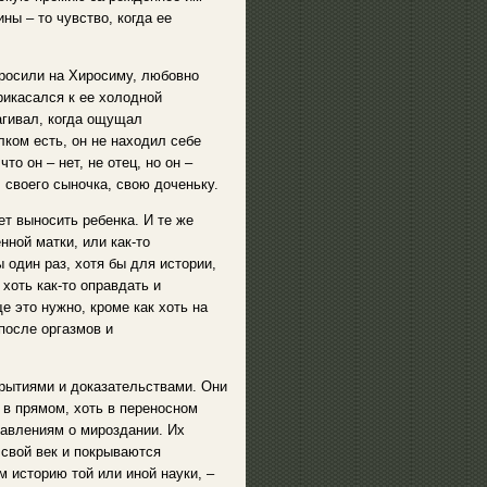
ны – то чувство, когда ее
бросили на Хиросиму, любовно
рикасался к ее холодной
агивал, когда ощущал
лком есть, он не находил себе
то он – нет, не отец, но он –
своего сыночка, свою доченьку.
ет выносить ребенка. И те же
ной матки, или как-то
 один раз, хотя бы для истории,
 хоть как-то оправдать и
 это нужно, кроме как хоть на
после оргазмов и
рытиями и доказательствами. Они
 в прямом, хоть в переносном
тавлениям о мироздании. Их
 свой век и покрываются
м историю той или иной науки, –