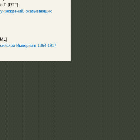
а Г. [RTF]
я учреждений, оказывающих
TML]
ссийской Империи в 1864-1917