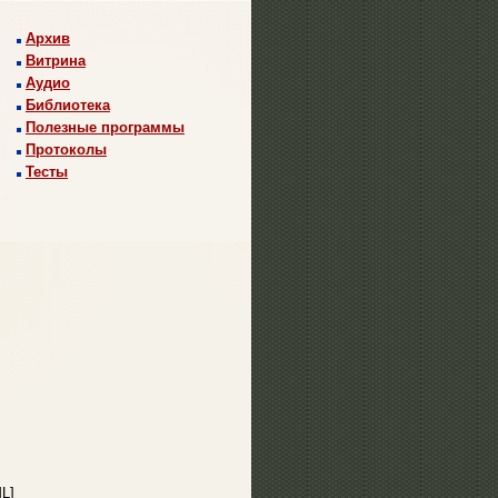
Архив
Витрина
Аудио
Библиотека
Полезные программы
Протоколы
Тесты
L]