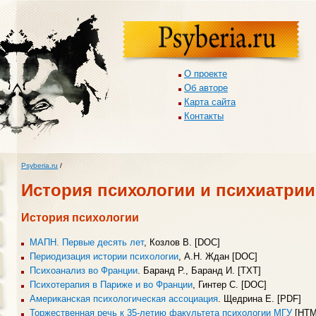
О проекте
Об авторе
Карта сайта
Контакты
Psyberia.ru
/
История психологии и психиатрии
История психологии
МАПН. Первые десять лет
, Козлов В. [DOC]
Периодизация истории психологии
, А.Н. Ждан [DOC]
Психоанализ во Франции
. Баранд Р., Баранд И. [TXT]
Психотерапия в Париже и во Франции
, Гинтер С. [DOC]
Американская психологическая ассоциация
. Щедрина Е. [PDF]
Торжественная речь к 35-летию факультета психологии МГУ
[HTM