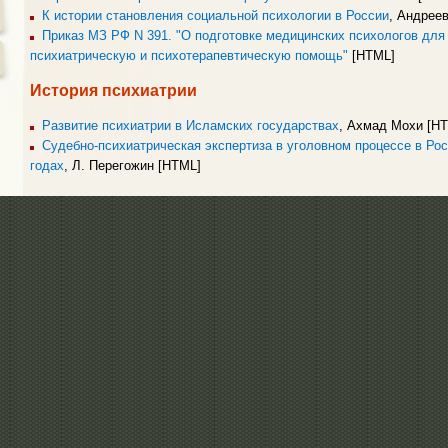
К истории становления социальной психологии в России
, Андреев
Приказ МЗ РФ N 391. "О подготовке медицинских психологов дл
психиатрическую и психотерапевтическую помощь"
[HTML]
История психиатрии
Развитие психиатрии в Исламских государствах
, Ахмад Мохи [H
Судебно-психиатрическая экспертиза в уголовном процессе в Ро
годах
, Л. Перегожин [HTML]